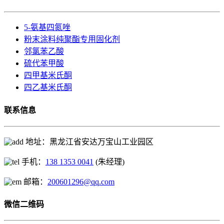
5-氨基四氮唑
粉末涂料纯聚酯专用固化剂
邻氯苯乙酸
硫代苯甲酸
四甲基米氏酮
四乙基米氏酮
联系信息
地址：黑龙江省安达万宝山工业园区
手机：
138 1353 0041
(朱经理)
邮箱：
200601296@qq.com
微信二维码